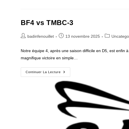
BF4 vs TMBC-3
Auteur/autrice
Publication
Post
badinfenouillet
13 novembre 2025
Uncatego
de
publiée :
category:
la
Notre équipe 4, après une saison difficile en D5, est enfi
publication :
magnifique victoire en simple…
BF4
Continuer La Lecture
Vs
TMBC-
3