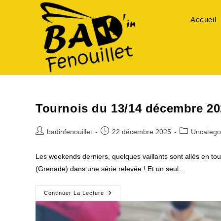
Skip
to
Accueil
content
Tournois du 13/14 décembre 20
Auteur/autrice
Publication
Post
badinfenouillet
22 décembre 2025
Uncatego
de
publiée :
category:
la
Les weekends derniers, quelques vaillants sont allés en to
publication :
(Grenade) dans une série relevée ! Et un seul…
Tournois
Continuer La Lecture
Du
13/14
Décembre